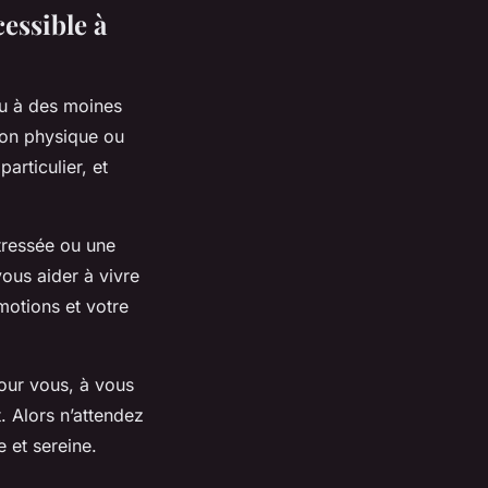
essible à
 ou à des moines
tion physique ou
articulier, et
tressée ou une
vous aider à vivre
motions et votre
our vous, à vous
. Alors n’attendez
 et sereine.