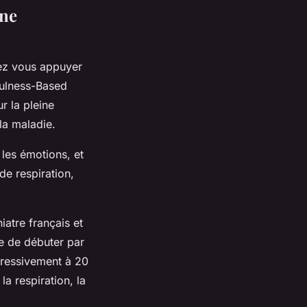
ine
vez vous appuyer
fulness-Based
r la pleine
 la maladie.
 les émotions, et
de respiration,
atre français et
e de débuter par
gressivement à 20
a respiration, la