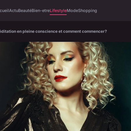
cueil
Actu
Beauté
Bien-etre
Lifestyle
Mode
Shopping
méditation en pleine conscience et comment commencer?