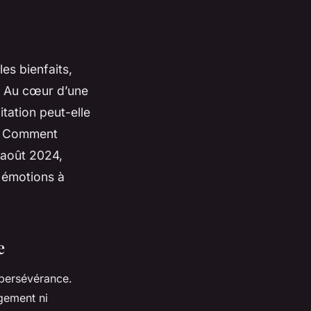
les bienfaits,
é. Au cœur d’une
tation peut-elle
 ? Comment
 août 2024,
 émotions à
e
 persévérance.
ugement ni