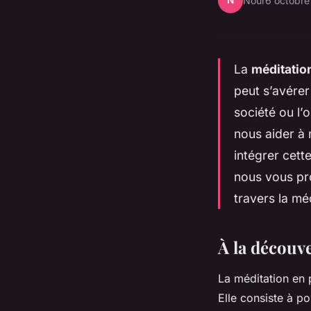
N
Nour
6 octobr
La
méditatio
peut s’avérer
société ou l’
nous aider à 
intégrer cett
nous vous pr
travers la mé
À la découve
La méditation en 
Elle consiste à po