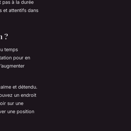
nt pas à la durée
 et attentifs dans
n ?
du temps
tation pour en
 d’augmenter
calme et détendu.
rouvez un endroit
oir sur une
ver une position