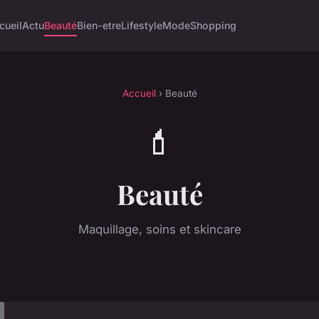
cueil
Actu
Beauté
Bien-etre
Lifestyle
Mode
Shopping
Accueil
› Beauté
💄
Beauté
Maquillage, soins et skincare