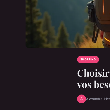
SHOPPING
Choisir
vos bes
A
Alexandre-Pier