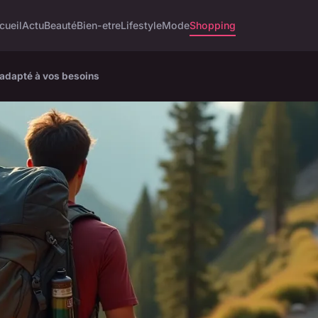
cueil
Actu
Beauté
Bien-etre
Lifestyle
Mode
Shopping
 adapté à vos besoins