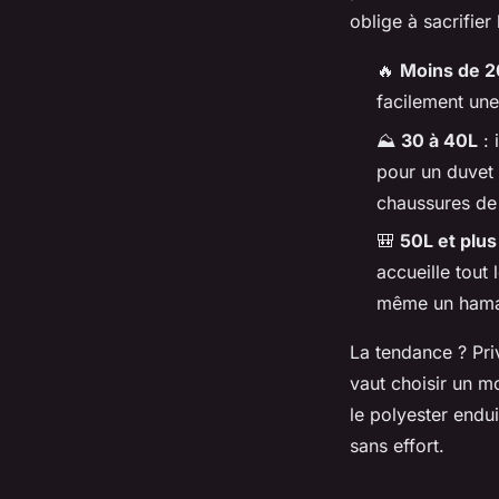
oblige à sacrifier 
🔥
Moins de 2
facilement une
⛰️
30 à 40L
: 
pour un duvet 
chaussures de
🎒
50L et plus
accueille tout 
même un ham
La tendance ? Pri
vaut choisir un m
le polyester endu
sans effort.