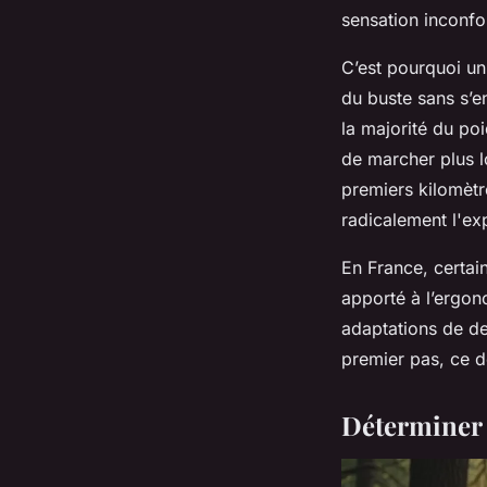
sensation inconfor
C’est pourquoi un
du buste sans s’e
la majorité du po
de marcher plus l
premiers kilomètr
radicalement l'ex
En France, certai
apporté à l’ergono
adaptations de de
premier pas, ce dé
Déterminer l