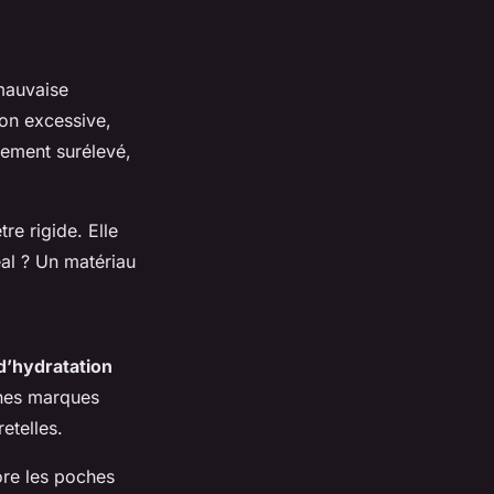
 mauvaise
ion excessive,
èrement surélevé,
re rigide. Elle
éal ? Un matériau
’hydratation
ines marques
etelles.
ore les poches