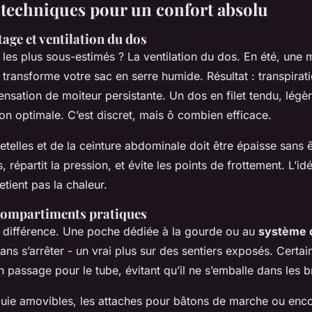
s techniques pour un confort absolu
age et ventilation du dos
 les plus sous-estimés ? La ventilation du dos. En été, une
ir transforme votre sac en serre humide. Résultat : transpirat
 sensation de moiteur persistante. Un dos en filet tendu, lég
on optimale. C’est discret, mais ô combien efficace.
elles et de la ceinture abdominale doit être épaisse sans êt
 répartit la pression, et évite les points de frottement. L’id
etient pas la chaleur.
 compartiments pratiques
la différence. Une poche dédiée à la gourde ou au
système d
ans s’arrêter - un vrai plus sur des sentiers exposés. Certa
passage pour le tube, évitant qu’il ne s’emballe dans les br
luie amovibles, les attaches pour bâtons de marche ou enc