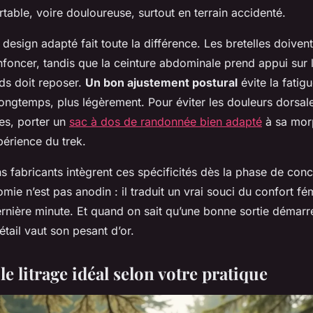
table, voire douloureuse, surtout en terrain accidenté.
 design adapté fait toute la différence. Les bretelles doiven
nfoncer, tandis que la ceinture abdominale prend appui sur 
ids doit reposer.
Un bon ajustement postural
évite la fatigu
ongtemps, plus légèrement. Pour éviter les douleurs dorsal
es, porter un
sac à dos de randonnée bien adapté
à sa mor
périence du trek.
ns fabricants intègrent ces spécificités dès la phase de con
mie n’est pas anodin : il traduit un vrai souci du confort fém
rnière minute. Et quand on sait qu’une bonne sortie démarre
tail vaut son pesant d’or.
e litrage idéal selon votre pratique