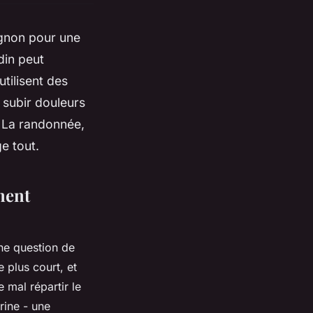
gnon pour une
din peut
tilisent des
subir douleurs
. La randonnée,
ge tout.
ment
ne question de
 plus court, et
 mal répartir le
rine - une